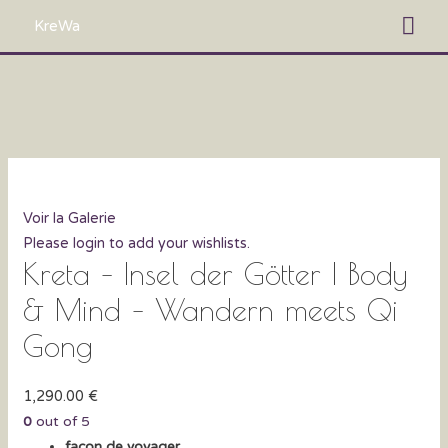
Aller
Me
KreWa
au
prin
contenu
Voir la Galerie
Please login to add your wishlists.
Kreta – Insel der Götter | Body
& Mind – Wandern meets Qi
Gong
1,290.00
€
0
out of
5
façon de voyager