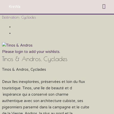
Zum
Hau
KreWa
Inhalt
springen
Destination:
Cyclades
Please login to add your wishlists.
Tinos & Andros, Cyclades
Tinos & Andros, Cyclades
Deux îles inexplorées, préservées et loin du flux
touristique. Tinos, une île de beauté et d
´espérance qui a conservé son charme
authentique avec son architecture cubiste, ses
pigeonniers parsemé dans la campagne et le culte
de la Vierge. Andros, la plus au nord et la